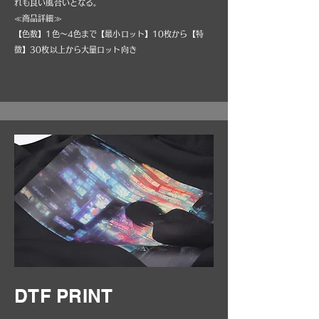
れも良い風合いとなる。
≪商品詳細≫
【色数】1色～4色まで【最小ロット】10枚から【特
徴】30枚以上から大量ロット向き
DTF PRINT