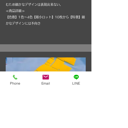
むため細かなデザインは表現出来ない。
≪商品詳細≫
【色数】1色～4色【最小ロット】10枚から【特徴】細
かなデザインには不向き
Phone
Email
LINE
HAPPOU PRINT