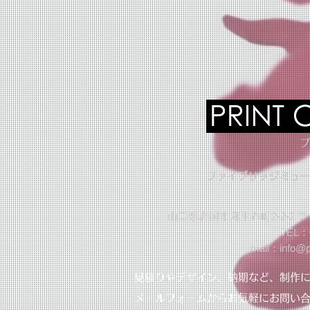
​
​ファイブリッジミュ
​山口県岩国市麻里布町2-2-2 ア
TEL：0
mail：
info@p
​見積りやデザイン、納期など、制作
メールフォームからお気軽にお問い合