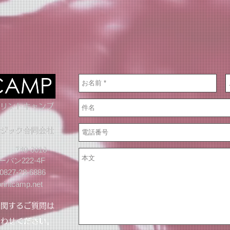
プリントキャンプ
ージック合同会社
740-0018
ーバン222-4F
827-28-6886
rintcamp.net
に関するご質問は
わせください。​